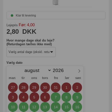
Klar til levering
Før: 4,00
Lejepris
2,80
DKK
Hvor mange dage skal du leje?
(Returdagen tælles ikke med)
Vælg dato
man
tir
ons
tors
fre
lør
søn
27
28
29
30
31
1
2
3
4
5
6
7
8
9
10
11
12
13
14
15
16