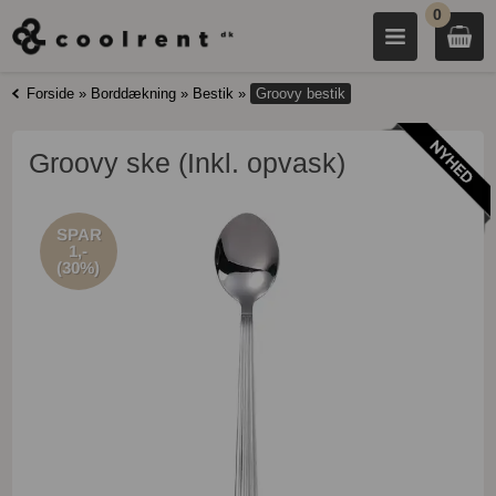
0
Forside
»
Borddækning
»
Bestik
»
Groovy bestik
Groovy ske (Inkl. opvask)
SPAR
1,-
(30%)