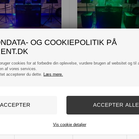
Lille DJ pakke
Stor DJ pakke
NDATA- OG COOKIEPOLITIK PÅ
DKK 4.400,00
DKK 5.400,00
ENT.DK
ruger cookies for at forbedre din oplevelse, vurdere brugen af websitet og til 
n af vores services.
itet accepterer du dette.
Læs mere.
Vis cookie detaljer