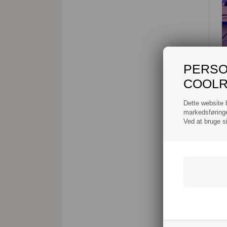
PERSO
COOLR
Dette website b
markedsføringe
Ved at bruge s