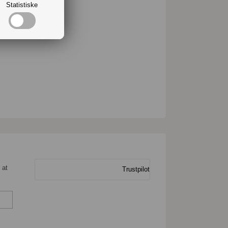
Statistiske
 at
Trustpilot