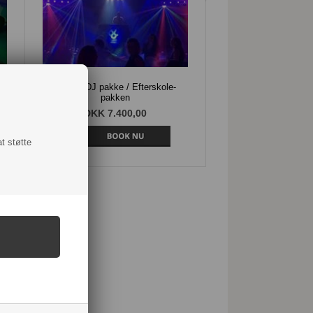
Deluxe DJ pakke / Efterskole-
pakken
DKK 7.400,00
at støtte