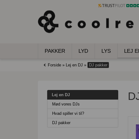
PAKKER
LYD
LYS
LEJ E
Forside
»
Lej en DJ
»
DJ pakker
DJ
Lej en DJ
Mød vores DJs
Hvad spiller vi til?
DJ pakker