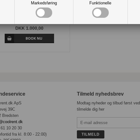
Markedsføring
Funktionelle
kstra DJ-time - Pris pr. påbegyndt
ime (Efter kl. 02 / ud over 6 timer)
DKK 1.000,00
ndeservice
Tilmeld nyhedsbrev
lrent.dk ApS
Modtag nyheder og tilbud først ved
evej 39C
tilmelde dig her
2 Bredsten
@coolrent.dk
: 61 10 20 30
efontid fra kl. 8:00 - 22:00)