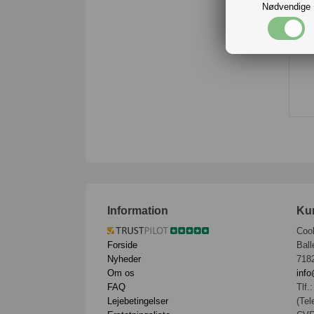
Nødvendige
E
t
Information
Ku
Coo
Forside
Ball
Nyheder
718
Om os
info
FAQ
Tlf.
Lejebetingelser
(Tel